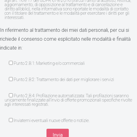
agli art. 16 e 17 del GDPR 679/2016 (tra cui i diritti di accesso, rettifica,
aggiornamento, di opposizione al trattamento e di cancellazione e
diritto all’oblio), nella informativa sono riportate le modalità di contatto
con il titolare del trattamento e le modalità per esercitare i diritti per gli
interessati.
In riferimento al trattamento dei miei dati personali, per cui si
richiede il consenso come esplicitato nelle modalità e finalità
indicate in:
Punto 2.B.1: Marketing e/o commerciali
Punto 2.B.2: Trattamento dei dati per migliorare i servizi
Punto 2.B.4: Profilazione automatizzata: Tali profilazioni saranno
unicamente finalizzate all’invio di offerte promozionali specifiche rivolte
agli interessati registrati.
Inviatemi eventuali nuove offerte o notizie.