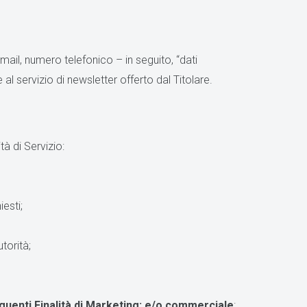
 email, numero telefonico – in seguito, “dati
e al servizio di newsletter offerto dal Titolare.
tà di Servizio:
iesti;
torità;
eguenti Finalità di Marketing: e/o commerciale
: