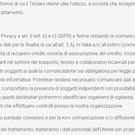
rme di cui il Titolare ritiene utile l’utilizzo, a società che svolgo
 trattamento.
acy e art. 6 lett. b) e c) GDPR) e ferme restando le comunicazi
dati per le finalità di cui all’art. 2.A), in Italia e/o all’estero (co
cietà di recupero crediti; società di assicurazione del credito; soc
anti nel settore del trasporto; tecnici e collaboratori incaricati pe
 altri soggetti ai quali la comunicazione sia obbligatoria per legge 
esente informativa. Potrebbe rendersi necessario comunicare dati a 
che comportano la presenza di soggetti indipendenti con possibilità
Tra questi destinatari potremmo identificare organismi di vigilanza, 
ti che effettuano controlli presso la nostra organizzazione.
ostro puntuale consenso e per la loro comunicazione e/o diffusione
i del trattamento, tratteranno i dati personali dell’Utente per propri