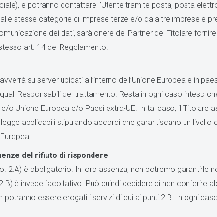
le), e potranno contattare l’Utente tramite posta, posta elettro
ti dalle stesse categorie di imprese terze e/o da altre imprese e p
nicazione dei dati, sarà onere del Partner del Titolare fornire agl
 stesso art. 14 del Regolamento.
vverrà su server ubicati all’interno dell’Unione Europea e in paes
uali Responsabili del trattamento. Resta in ogni caso inteso che 
a e/o Unione Europea e/o Paesi extra-UE. In tal caso, il Titolare as
i legge applicabili stipulando accordi che garantiscano un livell
 Europea.
enze del rifiuto di rispondere
nto. 2.A) è obbligatorio. In loro assenza, non potremo garantirle né 
’art. 2.B) è invece facoltativo. Può quindi decidere di non conferir
 non potranno essere erogati i servizi di cui ai punti 2.B. In ogni cas