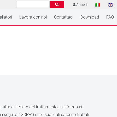
Accedi
allatori
Lavora con noi
Contattaci
Download
FAQ
lità di titolare del trattamento, la informa ai
n seguito, “GDPR”) che i suoi dati saranno trattati