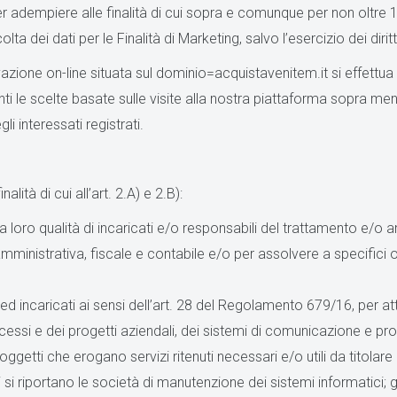
per adempiere alle finalità di cui sopra e comunque per non oltre 
lta dei dati per le Finalità di Marketing, salvo l’esercizio dei diritt
vazione on-line situata sul dominio=acquistavenitem.it si effettua
anti le scelte basate sulle visite alla nostra piattaforma sopra men
i interessati registrati.
alità di cui all’art. 2.A) e 2.B):
la loro qualità di incaricati e/o responsabili del trattamento e/o 
mministrativa, fiscale e contabile e/o per assolvere a specifici obb
ti ed incaricati ai sensi dell’art. 28 del Regolamento 679/16, per at
ssi e dei progetti aziendali, dei sistemi di comunicazione e pro
etti che erogano servizi ritenuti necessari e/o utili da titolare p
si riportano le società di manutenzione dei sistemi informatici; gli