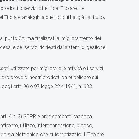
odotti o servizi offerti dal Titolare. Le
itolare analoghi a quelli di cui hai già usufruito,
al punto 2A, ma finalizzati al miglioramento dei
ssi e dei servizi richiesti dai sistemi di gestione
ati, utilizzate per migliorare le attività e i servizi
 e/o prove di nostri prodotti da pubblicare sui
. e degli artt. 96 e 97 legge 22.4.1941, n. 633,
l’art. 4 n. 2) GDPR e precisamente: raccolta,
ffronto, utilizzo, interconnessione, blocco,
eo sia elettronico che automatizzato. Il Titolare