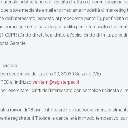
 di materiale pubblicitario o di vendita diretta o di comunicazione
un operatore mediante email e/o mediante modalità di marketing 
one dell’interessato, esposto al precedente punto B), per finalità
e comunque resta salva la possibilità per l’interessato di esercita
-21 GDPR (Diritto di rettifica, diritto all’oblio, diritto di limitazione d
torità Garante.
 inviando:
l con sede in via del Lavoro 10, 30030 Salzano (VE)
PEC all’indirizzo
venitem@registerpec.it
r esercitare i diritti dell’interessato con semplice richiesta ai re
ati a minori di 18 anni e il Titolare non raccoglie intenzionalmente
nte registrate, il Titolare le cancellerà in modo tempestivo, su ri