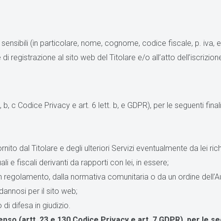
 non sensibili (in particolare, nome, cognome, codice fiscale, p. iva,
di registrazione al sito web del Titolare e/o all’atto dell’iscrizion
, c Codice Privacy e art. 6 lett. b, e GDPR), per le seguenti finali
rnito dal Titolare e degli ulteriori Servizi eventualmente da lei rich
li e fiscali derivanti da rapporti con lei, in essere;
un regolamento, dalla normativa comunitaria o da un ordine dell’Au
dannosi per il sito web;
o di difesa in giudizio.
enso (artt. 23 e 130 Codice Privacy e art. 7 GDPR), per le s