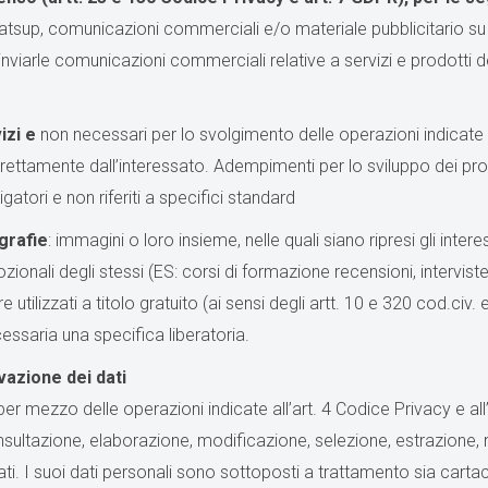
atsup, comunicazioni commerciali e/o materiale pubblicitario su pr
iarle comunicazioni commerciali relative a servizi e prodotti del T
.
izi e
non necessari per lo svolgimento delle operazioni indicate 
direttamente dall’interessato. Adempimenti per lo sviluppo dei proce
atori e non riferiti a specifici standard
ografie
: immagini o loro insieme, nelle quali siano ripresi gli interess
ionali degli stessi (ES: corsi di formazione recensioni, interviste
ere utilizzati a titolo gratuito (ai sensi degli artt. 10 e 320 cod.civ
ecessaria una specifica liberatoria.
vazione dei dati
 per mezzo delle operazioni indicate all’art. 4 Codice Privacy e al
ultazione, elaborazione, modificazione, selezione, estrazione, ra
i. I suoi dati personali sono sottoposti a trattamento sia cartac