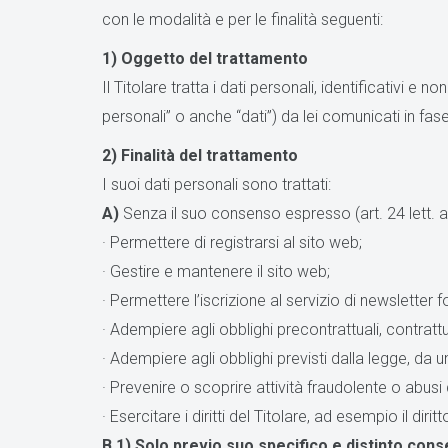
con le modalità e per le finalità seguenti:
1) Oggetto del trattamento
Il Titolare tratta i dati personali, identificativi e
personali” o anche “dati”) da lei comunicati in fase 
2) Finalità del trattamento
I suoi dati personali sono trattati:
A)
Senza il suo consenso espresso (art. 24 lett. a, b
· Permettere di registrarsi al sito web;
· Gestire e mantenere il sito web;
· Permettere l’iscrizione al servizio di newsletter fo
· Adempiere agli obblighi precontrattuali, contrattua
· Adempiere agli obblighi previsti dalla legge, da 
· Prevenire o scoprire attività fraudolente o abusi 
· Esercitare i diritti del Titolare, ad esempio il diritt
B.1)
Solo previo suo specifico e distinto cons