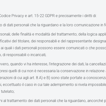
al Codice Privacy e art. 15-22 GDPR e precisamente i diritti di:
 di dati personali che la riguardano e la loro comunicazione in for
ersonali; delle finalità e modalità del trattamento; della logica ap
entificativi del titolare, dei responsabili e del rappresentante desi
i ai quali i dati personali possono essere comunicati o che poss
 di responsabili o incaricati;
vvero, quando vi ha interesse, l’integrazione dei dati; la cancella
presi quelli di cui non è necessaria la conservazione in relazione ag
erazioni di cui agli art. 8.A) e B) sono state portate a conoscenz
fusi, eccettuato il caso in cui tale adempimento si rivela impossi
tutelato;
imi al trattamento dei dati personali che la riguardano, ancorché p