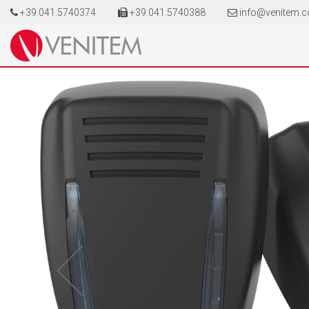
+39.041.5740374
+39.041.5740388
info@venitem.