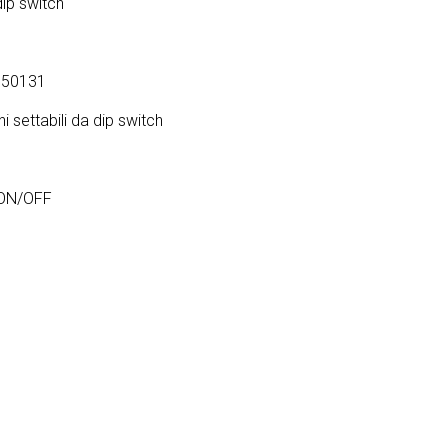
dip switch
N 50131
 settabili da dip switch
 ON/OFF