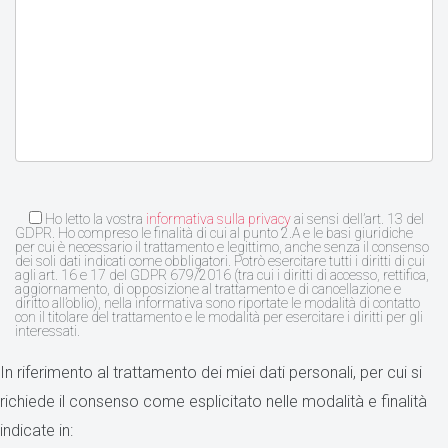
Ho letto la vostra
informativa sulla privacy
ai sensi dell’art. 13 del
GDPR. Ho compreso le finalità di cui al punto 2.A e le basi giuridiche
per cui è necessario il trattamento e legittimo, anche senza il consenso
dei soli dati indicati come obbligatori. Potrò esercitare tutti i diritti di cui
agli art. 16 e 17 del GDPR 679/2016 (tra cui i diritti di accesso, rettifica,
aggiornamento, di opposizione al trattamento e di cancellazione e
diritto all’oblio), nella informativa sono riportate le modalità di contatto
con il titolare del trattamento e le modalità per esercitare i diritti per gli
interessati.
In riferimento al trattamento dei miei dati personali, per cui si
richiede il consenso come esplicitato nelle modalità e finalità
indicate in: