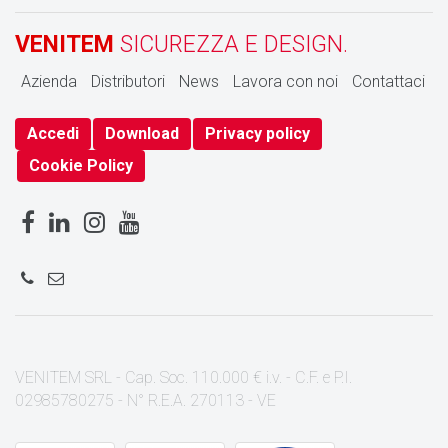
VENITEM
SICUREZZA E DESIGN.
Azienda
Distributori
News
Lavora con noi
Contattaci
Accedi
Download
Privacy policy
Cookie Policy
VENITEM SRL - Cap. Soc. 110.000 € i.v. - C.F. e P.I.
02985780275 - N° R.E.A. 270113 - VE