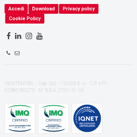
Accedi
Download
Privacy policy
Cookie Policy
VENITEM SRL - Cap. Soc. 110.000 € i.v. - C.F. e P.I.
02985780275 - N° R.E.A. 270113 - VE