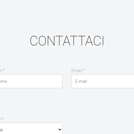
CONTATTACI
 *
Email *
 *