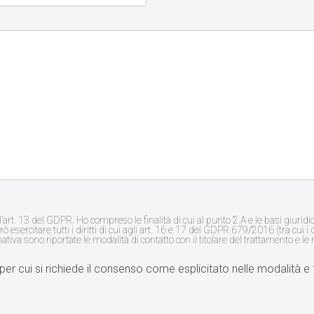
l’art. 13 del GDPR. Ho compreso le finalità di cui al punto 2.A e le basi giurid
ò esercitare tutti i diritti di cui agli art. 16 e 17 del GDPR 679/2016 (tra cui i 
mativa sono riportate le modalità di contatto con il titolare del trattamento e le m
per cui si richiede il consenso come esplicitato nelle modalità e fi