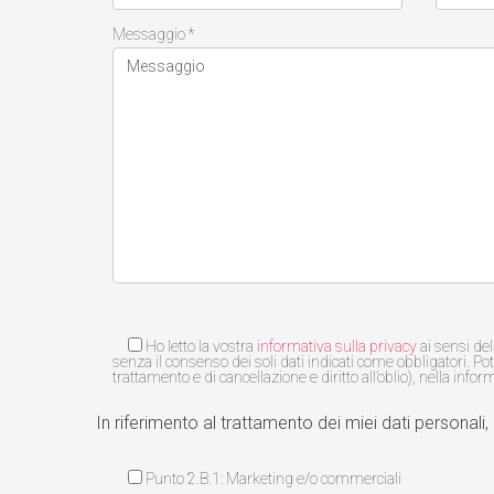
Messaggio *
Ho letto la vostra
informativa sulla privacy
ai sensi del
senza il consenso dei soli dati indicati come obbligatori. Potr
trattamento e di cancellazione e diritto all’oblio), nella infor
In riferimento al trattamento dei miei dati personali, 
Punto 2.B.1: Marketing e/o commerciali