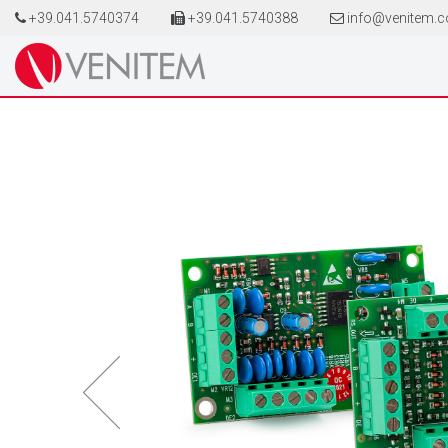
+39.041.5740374
+39.041.5740388
info@venitem.