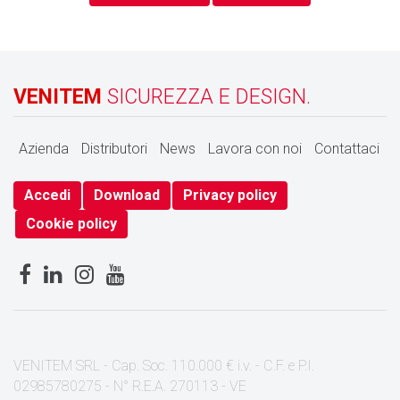
VENITEM
SICUREZZA E DESIGN.
Azienda
Distributori
News
Lavora con noi
Contattaci
Accedi
Download
Privacy policy
Cookie policy
VENITEM SRL - Cap. Soc. 110.000 € i.v. - C.F. e P.I.
02985780275 - N° R.E.A. 270113 - VE