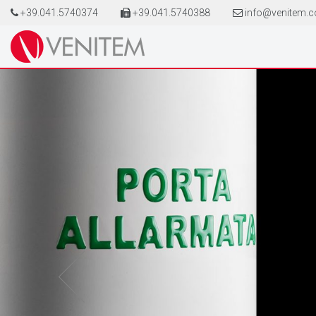
+39.041.5740374
+39.041.5740388
info@venitem.