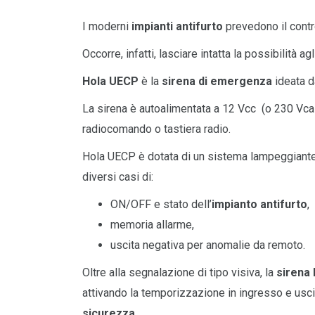
I moderni
impianti antifurto
prevedono il contro
Occorre, infatti, lasciare intatta la possibilità
Hola UECP
è la
sirena di emergenza
ideata 
La sirena è autoalimentata a 12 Vcc (o 230 Vca 
radiocomando o tastiera radio.
Hola UECP è dotata di un sistema lampeggiante a
diversi casi di:
ON/OFF e stato dell’
impianto antifurto
,
memoria allarme,
uscita negativa per anomalie da remoto.
Oltre alla segnalazione di tipo visiva, la
sirena
attivando la temporizzazione in ingresso e usci
sicurezza
.