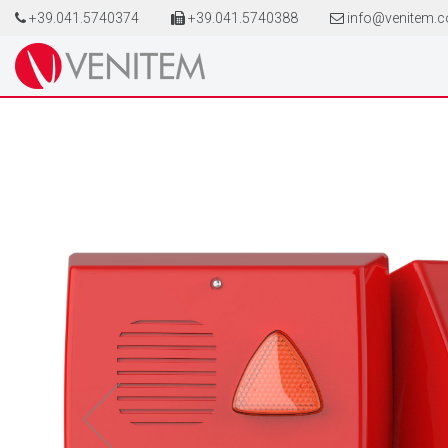
+39.041.5740374
+39.041.5740388
info@venitem.