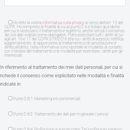
Ho letto la vostra
informativa sulla privacy
ai sensi dell’art. 13 del
GDPR. Ho compreso le finalità di cui al punto 2.A e le basi giuridiche
per cui è necessario il trattamento e legittimo, anche senza il consenso
dei soli dati indicati come obbligatori. Potrò esercitare tutti i diritti di cui
agli art. 16 e 17 del GDPR 679/2016 (tra cui i diritti di accesso, rettifica,
aggiornamento, di opposizione al trattamento e di cancellazione e
diritto all’oblio), nella informativa sono riportate le modalità di contatto
con il titolare del trattamento e le modalità per esercitare i diritti per gli
interessati.
In riferimento al trattamento dei miei dati personali, per cui si
richiede il consenso come esplicitato nelle modalità e finalità
indicate in:
Punto 2.B.1: Marketing e/o commerciali
Punto 2.B.2: Trattamento dei dati per migliorare i servizi
Punto 2.B.4: Profilazione automatizzata: Tali profilazioni saranno