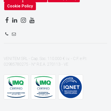
Cookie Policy
VENITEM SRL - Cap. Soc. 110.000 € i.v. - C.F. e P.I.
02985780275 - N° R.E.A. 270113 - VE