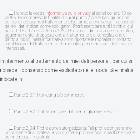
Ho letto la vostra
informativa sulla privacy
ai sensi dell’art. 13 del
GDPR. Ho compreso le finalità di cui al punto 2.A e le basi giuridiche
per cui è necessario il trattamento e legittimo, anche senza il consenso
dei soli dati indicati come obbligatori. Potrò esercitare tutti i diritti di cui
agli art. 16 e 17 del GDPR 679/2016 (tra cui i diritti di accesso, rettifica,
aggiornamento, di opposizione al trattamento e di cancellazione e
diritto all’oblio), nella informativa sono riportate le modalità di contatto
con il titolare del trattamento e le modalità per esercitare i diritti per gli
interessati.
In riferimento al trattamento dei miei dati personali, per cui si
richiede il consenso come esplicitato nelle modalità e finalità
indicate in:
Punto 2.B.1: Marketing e/o commerciali
Punto 2.B.2: Trattamento dei dati per migliorare i servizi
Punto 2.B.4: Profilazione automatizzata: Tali profilazioni saranno
unicamente finalizzate all’invio di offerte promozionali specifiche rivolte
agli interessati registrati.