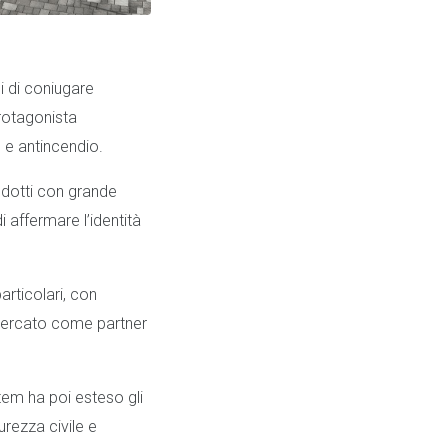
ci di coniugare
rotagonista
o e antincendio.
dotti con grande
i affermare l’identità
articolari, con
l mercato come partner
item ha poi esteso gli
urezza civile e