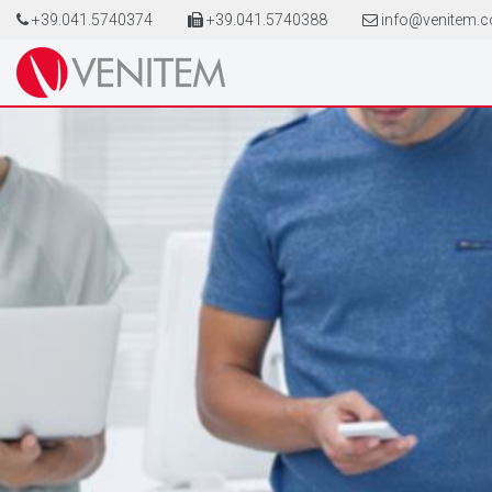
+39.041.5740374
+39.041.5740388
info@venitem.