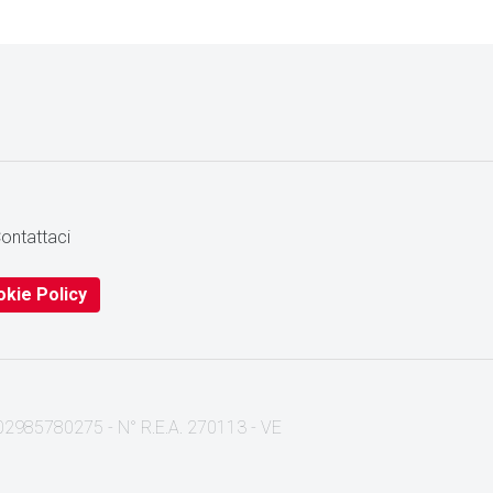
ontattaci
kie Policy
I. 02985780275 - N° R.E.A. 270113 - VE