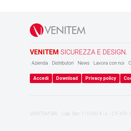
VENITEM
SICUREZZA E DESIGN.
Azienda
Distributori
News
Lavora con noi
C
Accedi
Download
Privacy policy
Coo
VENITEM SRL - Cap. Soc. 110.000 € i.v. - C.F. e P.