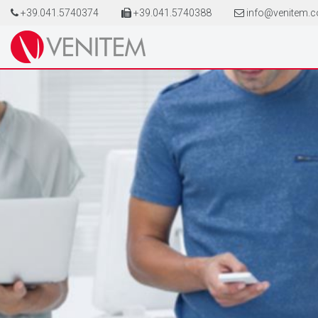
+39.041.5740374
+39.041.5740388
info@venitem.