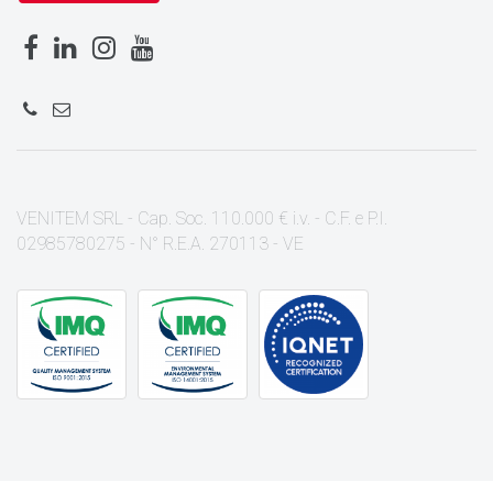
VENITEM SRL - Cap. Soc. 110.000 € i.v. - C.F. e P.I.
02985780275 - N° R.E.A. 270113 - VE